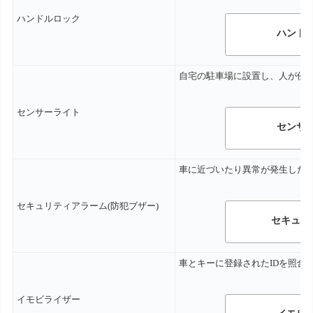
ハンドルロック
ハンド
自宅の駐車場に設置し、人が侵
センサーライト
センサ
車に近づいたり異常が発生した
セキュリティアラーム(防犯ブザー)
セキュリ
車とキーに登録された
ID
を照合
イモビライザー