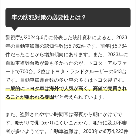
車の防犯対策の必要性とは？
警視庁が
2024
年
6
月に発表した統計資料によると、
2023
年の自動車盗難の認知件数は
5,762
件です。前年は
5,734
件だったことから増加傾向にあります。また、
2023
年に
自動車盗難台数が最も多かったのが、トヨタ・アルファ
ードで
700
台。
2
位はトヨタ・ランドクルーザーの
643
台
です。自動車盗難台数の多い車の多くはトヨタ製です。
一般的にトヨタ車は海外で人気が高く、高値で売買され
ることが狙われる要因
だと考えられています。
また、盗難されやすい時間帯は深夜から朝にかけてで
す。暗がりで見つかりにくいことから、犯行に及ぶ不審
者が多いようです。自動車盗難は、
2003
年の
6
万
4,223
件