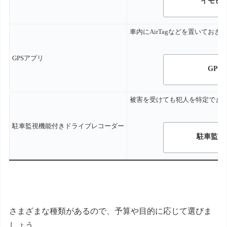
イモビ
車内に
AirTag
などを置いておき
GPSアプリ
GPS
被害を受けても犯人を特定でき
駐車監視機能付きドライブレコーダー
駐車監視
さまざまな種類があるので、予算や目的に応じて選びま
しょう。