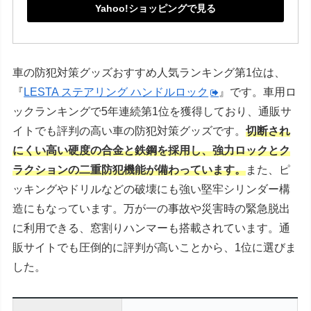
Yahoo!ショッピングで見る
車の防犯対策グッズおすすめ人気ランキング第1位は、
『
LESTA ステアリング ハンドルロック
』です。車用ロ
ックランキングで
5
年連続第
1
位を獲得しており、通販サ
イトでも評判の高い車の防犯対策グッズです。
切断され
にくい高い硬度の合金と鉄鋼を採用し、強力ロックとク
ラクションの二重防犯機能が備わっています。
また、ピ
ッキングやドリルなどの破壊にも強い堅牢シリンダー構
造にもなっています。万が一の事故や災害時の緊急脱出
に利用できる、窓割りハンマーも搭載されています。通
販サイトでも圧倒的に評判が高いことから、
1
位に選びま
した。