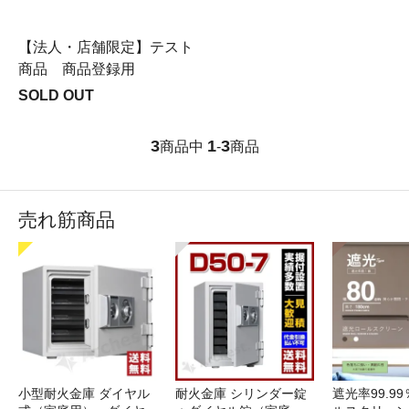
【法人・店舗限定】テスト
商品 商品登録用
SOLD OUT
3
1
3
商品中
-
商品
売れ筋商品
小型耐火金庫 ダイヤル
耐火金庫 シリンダー錠
遮光率99.9