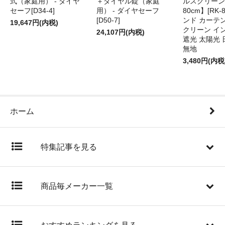
式（家庭用） - ダイヤ
＋ダイヤル錠（家庭
ルスクリーン
セーフ[D34-4]
用） - ダイヤセーフ
80cm】[RK-
[D50-7]
ンド カーテ
19,647円(内税)
クリーン イ
24,107円(内税)
遮光 太陽光 
無地
3,480円(内税
ホーム
特集記事を見る
商品毎メーカー一覧