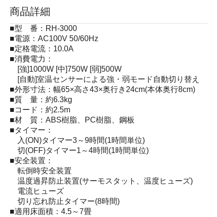
商品詳細
■型 番：RH-3000
■電源：AC100V 50/60Hz
■定格電流：10.0A
■消費電力：
[強]1000W [中]750W [弱]500W
[自動]室温センサーによる強・弱モード自動切り替え
■外形寸法：幅65×高さ43×奥行き24cm(本体奥行8cm)
■質 量：約6.3kg
■コード：約2.5m
■材 質：ABS樹脂、PC樹脂、鋼板
■タイマー：
入(ON)タイマー3～9時間(1時間単位)
切(OFF)タイマー1～4時間(1時間単位)
■安全装置：
転倒時安全装置
温度過昇防止装置(サーモスタット、温度ヒューズ)
電流ヒューズ
切り忘れ防止タイマー(8時間)
■適用床面積：4.5～7畳