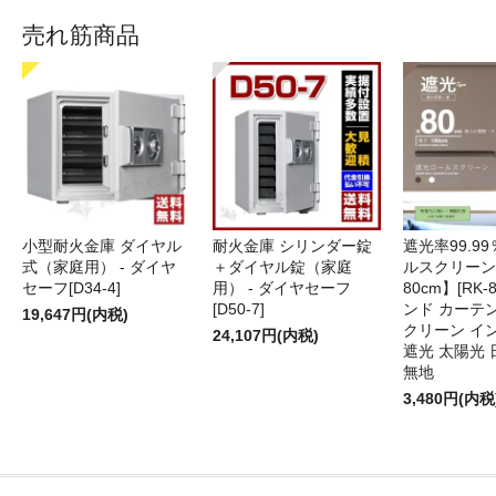
売れ筋商品
小型耐火金庫 ダイヤル
耐火金庫 シリンダー錠
遮光率99.9
式（家庭用） - ダイヤ
＋ダイヤル錠（家庭
ルスクリーン
セーフ[D34-4]
用） - ダイヤセーフ
80cm】[RK-
[D50-7]
ンド カーテ
19,647円(内税)
クリーン イ
24,107円(内税)
遮光 太陽光 
無地
3,480円(内税