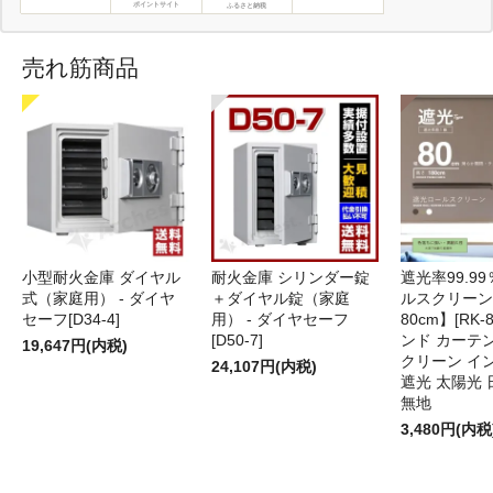
ポイントサイト
ふるさと納税
売れ筋商品
小型耐火金庫 ダイヤル
耐火金庫 シリンダー錠
遮光率99.9
式（家庭用） - ダイヤ
＋ダイヤル錠（家庭
ルスクリーン
セーフ[D34-4]
用） - ダイヤセーフ
80cm】[RK-
[D50-7]
ンド カーテ
19,647円(内税)
クリーン イ
24,107円(内税)
遮光 太陽光 
無地
3,480円(内税