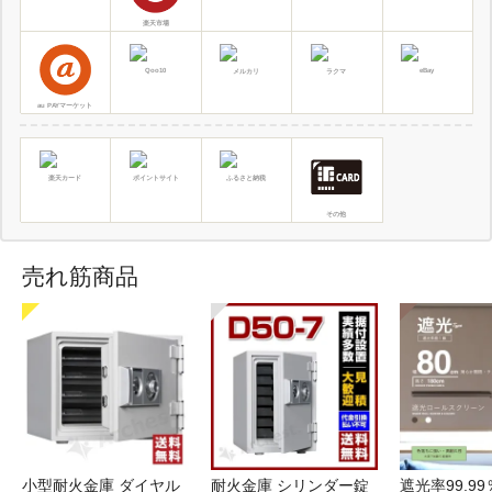
楽天市場
Qoo10
eBay
メルカリ
ラクマ
au PAYマーケット
楽天カード
ポイントサイト
ふるさと納税
その他
売れ筋商品
小型耐火金庫 ダイヤル
耐火金庫 シリンダー錠
遮光率99.9