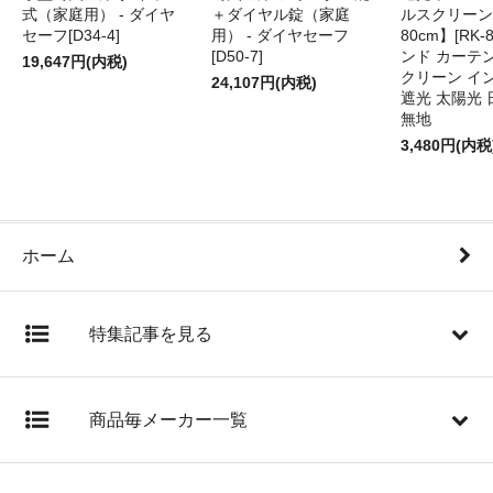
式（家庭用） - ダイヤ
＋ダイヤル錠（家庭
ルスクリーン
セーフ[D34-4]
用） - ダイヤセーフ
80cm】[RK-
[D50-7]
ンド カーテ
19,647円(内税)
クリーン イ
24,107円(内税)
遮光 太陽光 
無地
3,480円(内税
ホーム
特集記事を見る
商品毎メーカー一覧