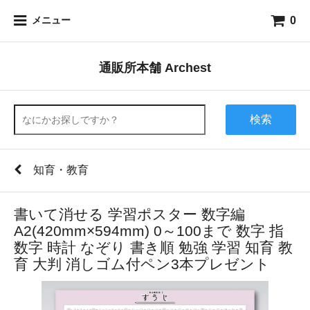
0
メニュー
通販所本舗 Archest
検索
知育・教育
書いて消せる 学習ポスター 数字編
A2(420mm×594mm) 0～100まで 数字 指
数字 時計 なぞり 書き順 勉強 学習 知育 教
育 大判 消しゴム付ペン3本プレゼント