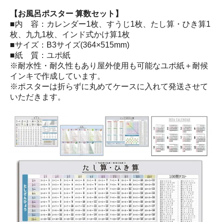
【お風呂ポスター 算数セット】
■内 容：カレンダー1枚、すうじ1枚、たし算・ひき算1
枚、九九1枚、インド式かけ算1枚
■サイズ：B3サイズ(364×515mm)
■紙 質：ユポ紙
※耐水性・耐久性もあり屋外使用も可能なユポ紙＋耐候
インキで作成しています。
※ポスターは折らずに丸めてケースに入れて発送させて
いただきます。