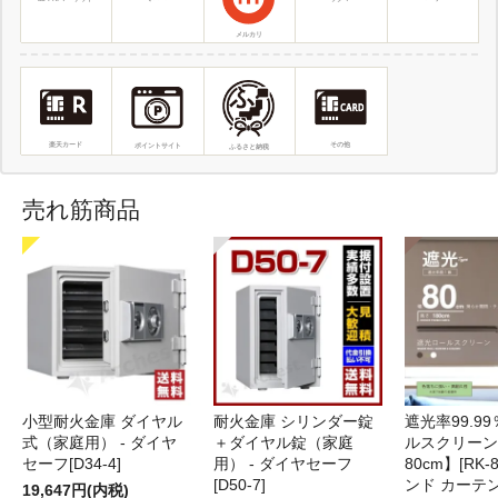
メルカリ
その他
楽天カード
ポイントサイト
ふるさと納税
売れ筋商品
小型耐火金庫 ダイヤル
耐火金庫 シリンダー錠
遮光率99.9
式（家庭用） - ダイヤ
＋ダイヤル錠（家庭
ルスクリーン
セーフ[D34-4]
用） - ダイヤセーフ
80cm】[RK-
[D50-7]
ンド カーテ
19,647円(内税)