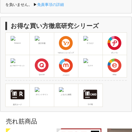
を負いません。
▶︎
免責事項の詳細
お得な買い方徹底研究シリーズ
Amazon
楽天市場
ヤフオク
Yahooショッピング
ポンパレ
au PAYマーケット
ラクマ
Qoo10
eBay
メルカリ
ポイントサイト
ふるさと納税
その他
楽天カード
売れ筋商品