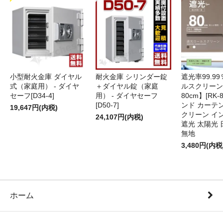
小型耐火金庫 ダイヤル
耐火金庫 シリンダー錠
遮光率99.9
式（家庭用） - ダイヤ
＋ダイヤル錠（家庭
ルスクリーン
セーフ[D34-4]
用） - ダイヤセーフ
80cm】[RK-
[D50-7]
ンド カーテ
19,647円(内税)
クリーン イ
24,107円(内税)
遮光 太陽光 
無地
3,480円(内税
ホーム