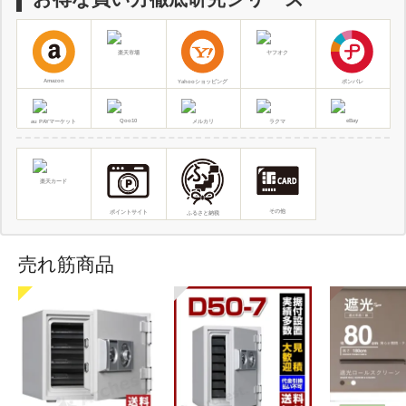
楽天市場
ヤフオク
Amazon
Yahooショッピング
ポンパレ
Qoo10
eBay
au PAYマーケット
メルカリ
ラクマ
楽天カード
その他
ポイントサイト
ふるさと納税
売れ筋商品