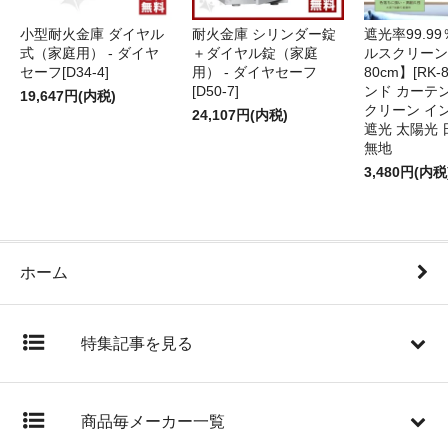
小型耐火金庫 ダイヤル
耐火金庫 シリンダー錠
遮光率99.9
式（家庭用） - ダイヤ
＋ダイヤル錠（家庭
ルスクリーン
セーフ[D34-4]
用） - ダイヤセーフ
80cm】[RK-
[D50-7]
ンド カーテ
19,647円(内税)
クリーン イ
24,107円(内税)
遮光 太陽光 
無地
3,480円(内税
ホーム
特集記事を見る
商品毎メーカー一覧