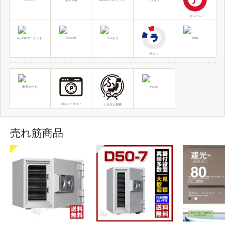
楽天市場
Yahooショッピング
ヤフオク
ポンパレ
Qoo10
eBay
au PAYマーケット
メルカリ
ラクマ
楽天カード
その他
ポイントサイト
ふるさと納税
売れ筋商品