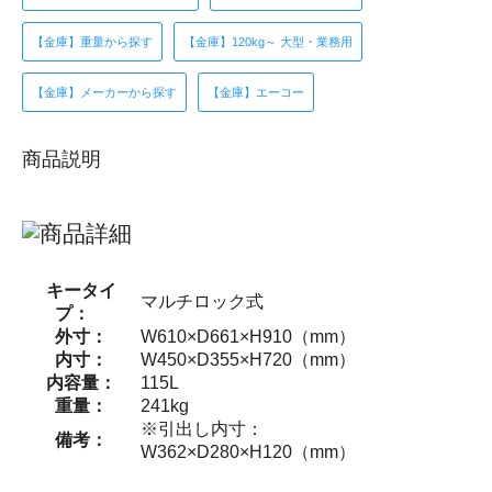
【金庫】重量から探す
【金庫】120kg～ 大型・業務用
【金庫】メーカーから探す
【金庫】エーコー
商品説明
キータイ
マルチロック式
プ：
外寸：
W610×D661×H910（mm）
内寸：
W450×D355×H720（mm）
内容量：
115L
重量：
241kg
※引出し内寸：
備考：
W362×D280×H120（mm）