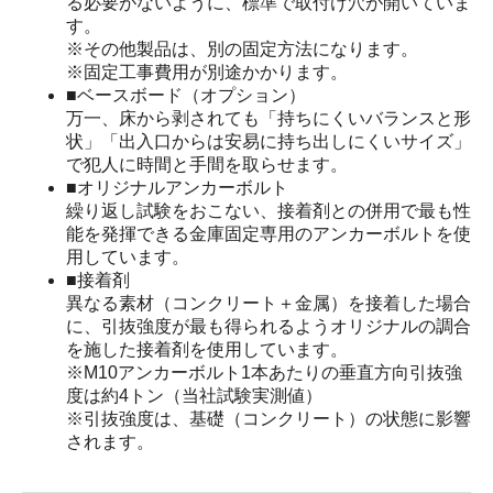
る必要がないように、標準で取付け穴が開いていま
す。
※その他製品は、別の固定方法になります。
※固定工事費用が別途かかります。
■ベースボード（オプション）
万一、床から剥されても「持ちにくいバランスと形
状」「出入口からは安易に持ち出しにくいサイズ」
で犯人に時間と手間を取らせます。
■オリジナルアンカーボルト
繰り返し試験をおこない、接着剤との併用で最も性
能を発揮できる金庫固定専用のアンカーボルトを使
用しています。
■接着剤
異なる素材（コンクリート＋金属）を接着した場合
に、引抜強度が最も得られるようオリジナルの調合
を施した接着剤を使用しています。
※M10アンカーボルト1本あたりの垂直方向引抜強
度は約4トン（当社試験実測値）
※引抜強度は、基礎（コンクリート）の状態に影響
されます。