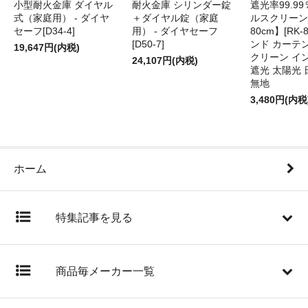
小型耐火金庫 ダイヤル
耐火金庫 シリンダー錠
遮光率99.9
式（家庭用） - ダイヤ
＋ダイヤル錠（家庭
ルスクリーン
セーフ[D34-4]
用） - ダイヤセーフ
80cm】[RK-
[D50-7]
ンド カーテ
19,647円(内税)
クリーン イ
24,107円(内税)
遮光 太陽光 
無地
3,480円(内税
ホーム
特集記事を見る
商品毎メーカー一覧