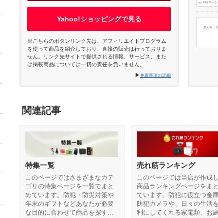
au PAYマー
Yahoo!ショッピングで見る
楽天カード
※こちらのボタンリンク先は、アフィリエイトプログラム
を使って商品を紹介しており、直接の販売は行っておりま
せん。リンク先サイトで提供される情報、サービス、また
は掲載商品については一切の責任を負いません。
▶︎
免責事項の詳細
関連記事
特集一覧
売れ筋ランキング
このページではさまざまなカテ
このページでは当店が作成
ゴリの特集ページを一覧でまと
商品ランキングページをま
めています。防犯・防災対策や
ています。防犯に役立つ金
年末のギフトなどあなたが必要
防犯カメラや、日々の生活
な目的に合わせて商品を探す...
利にしてくれる家電類、お庭.