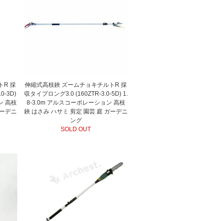
R 採
伸縮式高枝鋏 ズームチョキチルトR 採
0-3D)
収タイプロング3.0 (160ZTR-3.0-5D) 1.
ン 高枝
8-3.0m アルスコーポレーション 高枝
ガーデニ
鋏 はさみ ハサミ 剪定 園芸 庭 ガーデニ
ング
SOLD OUT