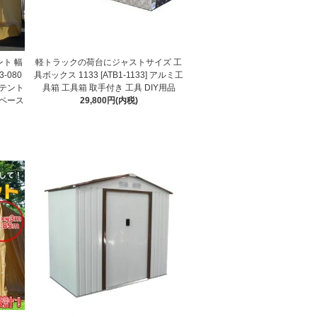
ト 幅
軽トラックの荷台にジャストサイズ 工
3-080
具ボックス 1133 [ATB1-1133] アルミ工
クテント
具箱 工具箱 取手付き 工具 DIY用品
スペース
29,800円(内税)