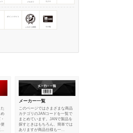
ケット
ラクマ
メルカリ
ポイントサイト
その他
ふるさと納税
メーカー一覧
した
このページではさまざまな商品
とめ
カテゴリのJANコードを一覧で
庫・
まとめています。JANで製品を
を便
探すときはもちろん、簡単では
..
ありますが商品仕様も一...