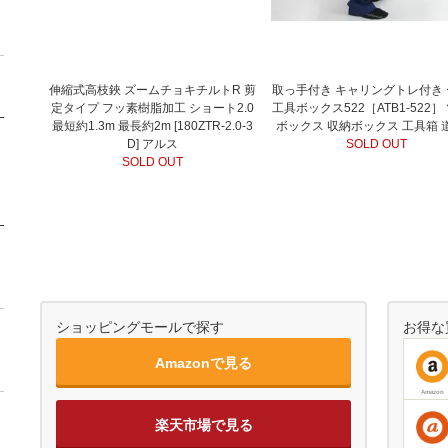
伸縮式高枝鋏 ズームチョキチルトR 剪
取っ手付き キャリングトレ付き
定タイプ フッ素樹脂加工 ショート2.0
工具ボックス522［ATB1-522］
最短約1.3m 最長約2m [180ZTR-2.0-3
ボックス 収納ボックス 工具箱 
D] アルス
SOLD OUT
SOLD OUT
ショッピングモールで探す
お得な
Amazonで見る
Amazon
楽天市場で見る