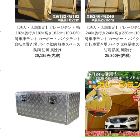
【法人・店舗限定】ガレージテント 幅
【法人・店舗限定】ガレージテン
182×奥行き182×高さ182cm [103-060
246×奥行き246×高さ220cm [10
6] 車庫テント カーポート バイクテント
8] 車庫テント カーポート バイ
自転車置き場 バイク収納 駐車スペース
自転車置き場 バイク収納 駐車
防雨 防風 風除け
防雨 防風 風除け
20,185円(内税)
25,800円(内税)