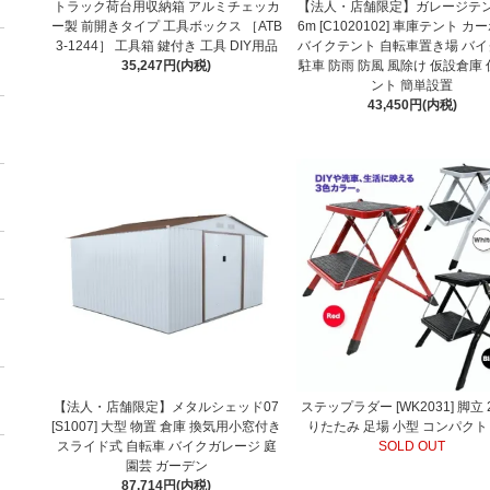
トラック荷台用収納箱 アルミチェッカ
【法人・店舗限定】ガレージテン
ー製 前開きタイプ 工具ボックス ［ATB
6m [C1020102] 車庫テント 
3-1244］ 工具箱 鍵付き 工具 DIY用品
バイクテント 自転車置き場 バ
35,247円(内税)
駐車 防雨 防風 風除け 仮設倉庫
ント 簡単設置
43,450円(内税)
【法人・店舗限定】メタルシェッド07
ステップラダー [WK2031] 脚立 
[S1007] 大型 物置 倉庫 換気用小窓付き
りたたみ 足場 小型 コンパクト
スライド式 自転車 バイクガレージ 庭
SOLD OUT
園芸 ガーデン
87,714円(内税)