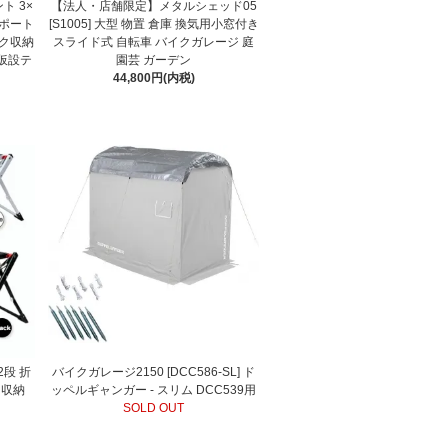
ト 3×
【法人・店舗限定】メタルシェッド05
カーポート
[S1005] 大型 物置 倉庫 換気用小窓付き
イク収納
スライド式 自転車 バイクガレージ 庭
 仮設テ
園芸 ガーデン
44,800円(内税)
2段 折
バイクガレージ2150 [DCC586-SL] ド
 収納
ッペルギャンガー - スリム DCC539用
SOLD OUT