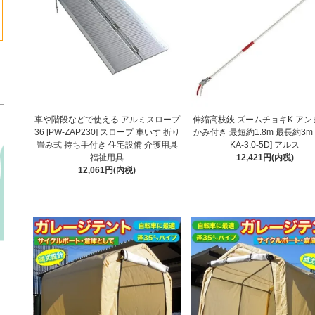
車や階段などで使える アルミスロープ
伸縮高枝鋏 ズームチョキK アン
36 [PW-ZAP230] スロープ 車いす 折り
かみ付き 最短約1.8m 最長約3m [
畳み式 持ち手付き 住宅設備 介護用具
KA-3.0-5D] アルス
福祉用具
12,421円(内税)
12,061円(内税)