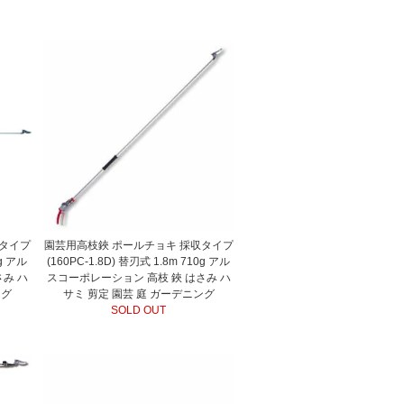
定タイプ
園芸用高枝鋏 ポールチョキ 採収タイプ
5g アル
(160PC-1.8D) 替刃式 1.8m 710g アル
さみ ハ
スコーポレーション 高枝 鋏 はさみ ハ
ング
サミ 剪定 園芸 庭 ガーデニング
SOLD OUT