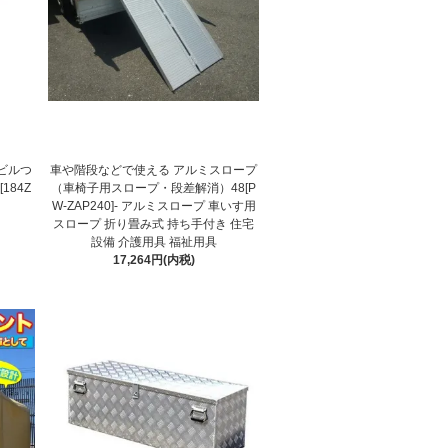
ビルつ
車や階段などで使える アルミスロープ
184Z
（車椅子用スロープ・段差解消）48[P
W-ZAP240]- アルミスロープ 車いす用
スロープ 折り畳み式 持ち手付き 住宅
設備 介護用具 福祉用具
17,264円(内税)