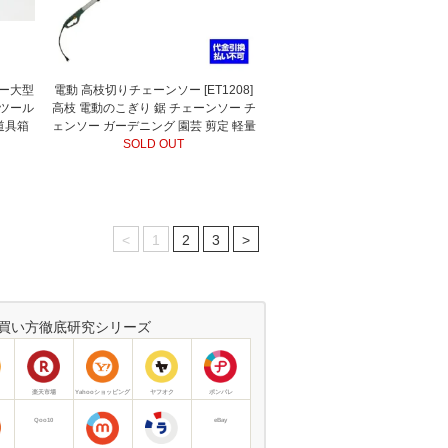
 ー大型
電動 高枝切りチェーンソー [ET1208]
 ツール
高枝 電動のこぎり 鋸 チェーンソー チ
道具箱
ェンソー ガーデニング 園芸 剪定 軽量
SOLD OUT
<
1
2
3
>
買い方徹底研究シリーズ
楽天市場
Yahooショッピング
ヤフオク
ポンパレ
Qoo10
eBay